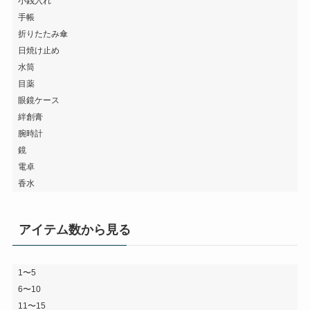
小銭入れ
手帳
折りたたみ傘
日焼け止め
水筒
目薬
眼鏡ケース
絆創膏
腕時計
鏡
電卓
香水
アイテム数から見る
1〜5
6〜10
11〜15