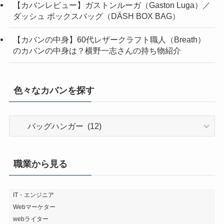
【カバンレビュー】ガストンルーガ（Gaston Luga）／
ダッシュ ボックスバッグ（DÄSH BOX BAG）
【カバンの中身】60代レザークラフト職人（Breath）
のカバンの中身は？横野一志さんの持ち物紹介
色々なカバンを探す
色々
な
カ
バ
職業から見る
ン
を
探
IT・エンジニア
Webマーケター
す
webライター