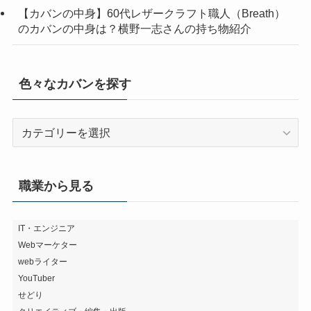
【カバンの中身】60代レザークラフト職人（Breath）
のカバンの中身は？横野一志さんの持ち物紹介
色々なカバンを探す
色々
な
カ
バ
職業から見る
ン
を
探
IT・エンジニア
Webマーケター
す
webライター
YouTuber
せどり