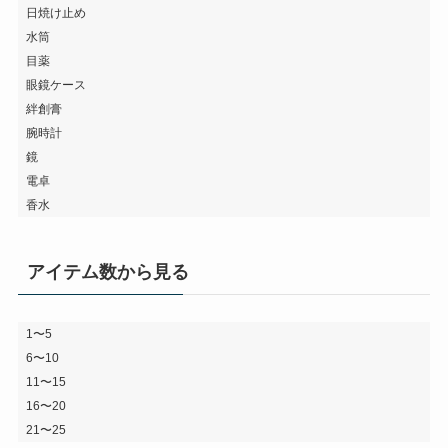
日焼け止め
水筒
目薬
眼鏡ケース
絆創膏
腕時計
鏡
電卓
香水
アイテム数から見る
1〜5
6〜10
11〜15
16〜20
21〜25