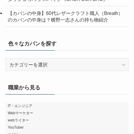
【カバンの中身】60代レザークラフト職人（Breath）
のカバンの中身は？横野一志さんの持ち物紹介
色々なカバンを探す
色々
な
カ
バ
職業から見る
ン
を
探
IT・エンジニア
Webマーケター
す
webライター
YouTuber