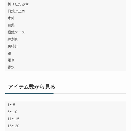
折りたたみ傘
日焼け止め
水筒
目薬
眼鏡ケース
絆創膏
腕時計
鏡
電卓
香水
アイテム数から見る
1〜5
6〜10
11〜15
16〜20