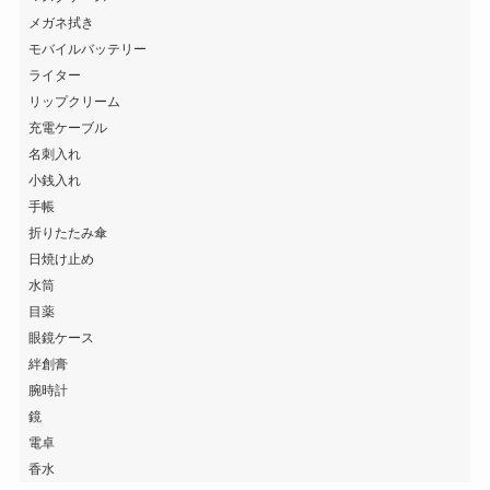
メガネ拭き
モバイルバッテリー
ライター
リップクリーム
充電ケーブル
名刺入れ
小銭入れ
手帳
折りたたみ傘
日焼け止め
水筒
目薬
眼鏡ケース
絆創膏
腕時計
鏡
電卓
香水