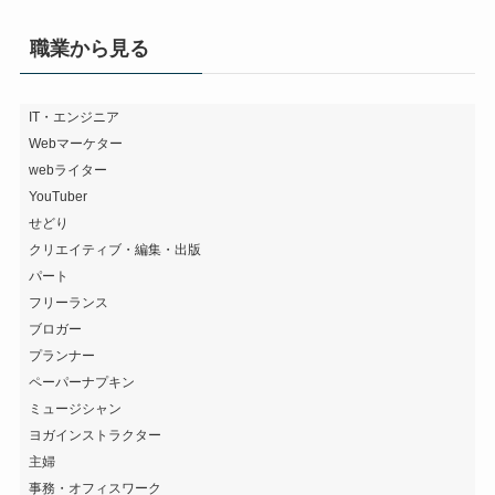
カ
バ
職業から見る
ン
を
探
IT・エンジニア
Webマーケター
す
webライター
YouTuber
せどり
クリエイティブ・編集・出版
パート
フリーランス
ブロガー
プランナー
ペーパーナプキン
ミュージシャン
ヨガインストラクター
主婦
事務・オフィスワーク