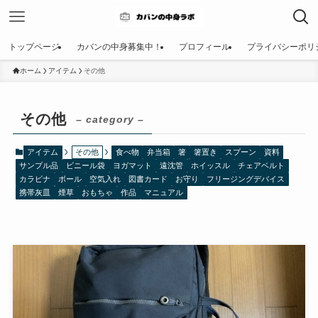
トップページ
カバンの中身募集中！
プロフィール
プライバシーポリ
ホーム
アイテム
その他
その他
– category –
アイテム
その他
食べ物
弁当箱
箸
箸置き
スプーン
資料
サンプル品
ビニール袋
ヨガマット
遠沈管
ホイッスル
チェアベルト
カラビナ
ボール
空気入れ
図書カード
お守り
フリージングデバイス
携帯灰皿
煙草
おもちゃ
作品
マニュアル