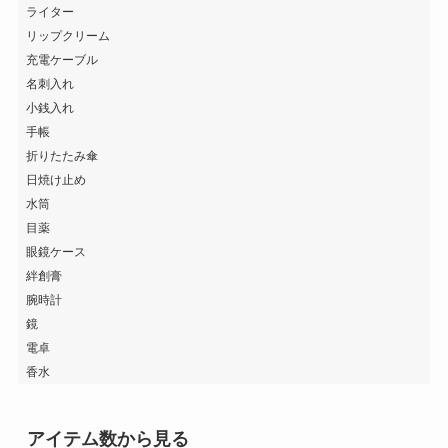
ライター
リップクリーム
充電ケーブル
名刺入れ
小銭入れ
手帳
折りたたみ傘
日焼け止め
水筒
目薬
眼鏡ケース
絆創膏
腕時計
鏡
電卓
香水
アイテム数から見る