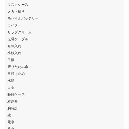
マスクケース
メガネ拭き
モバイルバッテリー
ライター
リップクリーム
充電ケーブル
名刺入れ
小銭入れ
手帳
折りたたみ傘
日焼け止め
水筒
目薬
眼鏡ケース
絆創膏
腕時計
鏡
電卓
香水