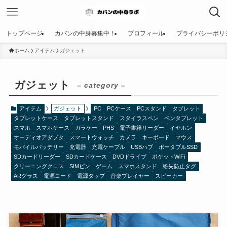
トップページ
カバンの中身募集中！
プロフィール
プライバシーポリ
ホーム
アイテム
ガジェット
ガジェット
– category –
アイテム
ガジェット
PC
PCケース
PCスタンド
タブレット
タブレットケース
タブレットスタンド
スタイラスペン
ペンタブレット
スマホ
スマホケース
ガラケー
PHS
電子書籍リーダー
イヤホン
オーディオアダプタ
スマートウォッチ
カメラ
キーボード
マウス
モバイルバッテリー
充電器
充電ケーブル
USBハブ
ポータブルSSD
SDカードリーダー
SDカードケース
DVDドライブ
ポケットWiFi
クリーニングクロス
SIMピン
ゲーム
スマホスタンド
紛失防止タグ
ARグラス
電源コード
電源タップ
音楽プレイヤー
スピーカー