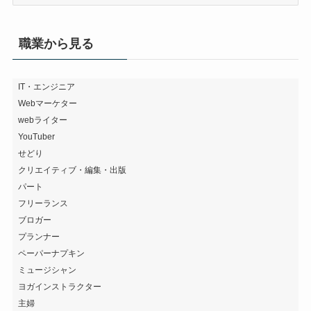
な
カ
バ
職業から見る
ン
を
探
IT・エンジニア
Webマーケター
す
webライター
YouTuber
せどり
クリエイティブ・編集・出版
パート
フリーランス
ブロガー
プランナー
ペーパーナプキン
ミュージシャン
ヨガインストラクター
主婦