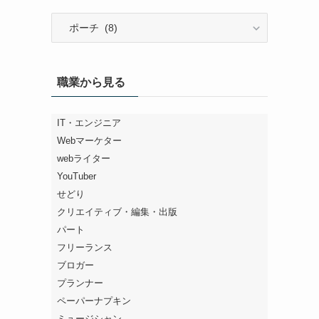
色々
な
カ
バ
職業から見る
ン
を
探
IT・エンジニア
す
Webマーケター
webライター
YouTuber
せどり
クリエイティブ・編集・出版
パート
フリーランス
ブロガー
プランナー
ペーパーナプキン
ミュージシャン