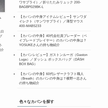
ワサプライ）／折りたたみリュック 200-
BAGBP029BK-L
【カバンの中身アイテムレビュー】サンワダ
テ
イレクト（サンワサプライ）／薄型マウス
400-MABS233
先日
【カバンの中身】40代会社員ブレーダー（ベ
プ
イブレードプレイヤー）のカバンの中身は？
YOSUKEさんの持ち物紹介
2-
紹介
【カバンレビュー】ガストンルーガ（Gaston
Luga）／ダッシュ ボックスバッグ（DÄSH
BOX BAG）
【カバンの中身】60代レザークラフト職人
（Breath）のカバンの中身は？横野一志さん
の持ち物紹介
色々なカバンを探す