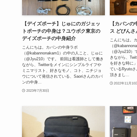
【デイズポーチ】じゅにのガジェッ
【カバンの
トポーチの中身は？ユウボク東京の
ス どびん
デイズポーチの中身紹介
こんにちは。
（@kabann
こんにちは。カバンの中身ラボ
（@Jyu210
（@kabannonakam1）の中の人こと、じゅに
きながら、Twit
（@Jyu210）です。 前回は看護師として働き
を好きな時に
ながら、Twitterをメインにシンプルライフや
ているRyut
ミニマリスト、好きなモノ、コト、ニチジョ
頂きまし...
ウについて発信されている、Saoriさんのカバ
ンの中身...
2022年11月10
2023年7月30日