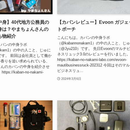
中身】40代地方公務員の
【カバンレビュー】Evoon ガジェ
身は？やまちょんさんの
トポーチ
ち物紹介
こんにちは。カバンの中身ラボ
（@kabannonakam1）の中の人こと、じ
カバンの中身ラボ
（@Jyu210）です。 先日Evoonのマルチ
onakam1）の中の人こと、じゅに
ネスリュック3.0のレビューを行いました
）です。 前回は会社員として働か
https://kaban-no-nakami-labo.com/evoon-
い香りを追い求められている、
mautibusinessruck-202312 今回はそのマ
さんのカバンの中身を紹介させ
ビジネスリュ...
ps://kaban-no-nakami-
.
2024年3月6日