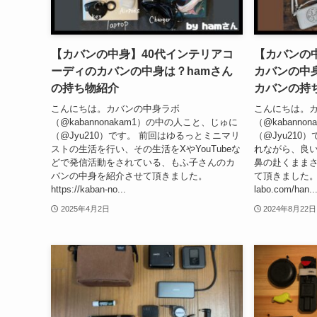
【カバンの中身】40代インテリアコ
【カバンの
ーディのカバンの中身は？hamさん
カバンの中
の持ち物紹介
カバンの持
こんにちは。カバンの中身ラボ
こんにちは。
（@kabannonakam1）の中の人こと、じゅに
（@kabann
（@Jyu210）です。 前回はゆるっとミニマリ
（@Jyu210
ストの生活を行い、その生活をXやYouTubeな
れながら、良
どで発信活動をされている、もふ子さんのカ
鼻の赴くまま
バンの中身を紹介させて頂きました。
て頂きました。 htt
https://kaban-no...
labo.com/han..
2025年4月2日
2024年8月22日