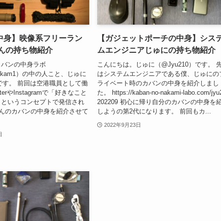
中身】映像系フリーラン
【ガジェットポーチの中身】シス
さんの持ち物紹介
ムエンジニアじゅにの持ち物紹介
カバンの中身ラボ
こんにちは。じゅに（@Jyu210）です。 
onakam1）の中の人こと、じゅに
はシステムエンジニアである僕、じゅにの
）です。 前回は空港職員として働
ライベート時のカバンの中身を紹介しまし
terやInstagramで「好きなこと
た。 https://kaban-no-nakami-labo.com/jyu
」というコンセプトで発信され
202209 初心に帰り自分のカバンの中身を
oさんのカバンの中身を紹介させて
しようの第2代になります。 前回もカ...
2022年9月23日
日