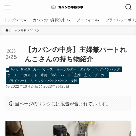
トップページ
カバンの中身募集中！
プロフィール
プライバシーポリ
ホーム
年齢
40代
【カバンの中身】主婦兼パートれ
2023
3/25
んこさんの持ち物紹介
40代
6〜10
カードケース
キーホルダー
タオル
バッグインバッグ
ポーチ
ヨガマット
水筒
財布
パート
主婦・主夫
ブロガー
プライベート
リュック・バックパック
女性
2022年10月24日
2023年3月25日
当ページのリンクには広告が含まれています。