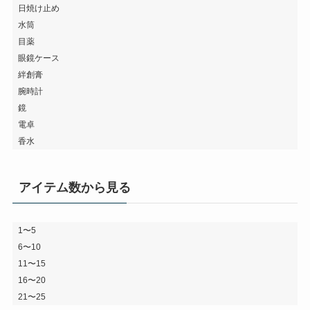
日焼け止め
水筒
目薬
眼鏡ケース
絆創膏
腕時計
鏡
電卓
香水
アイテム数から見る
1〜5
6〜10
11〜15
16〜20
21〜25