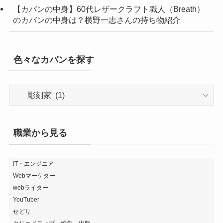
【カバンの中身】60代レザークラフト職人（Breath）
のカバンの中身は？横野一志さんの持ち物紹介
色々なカバンを探す
色々
な
カ
バ
職業から見る
ン
を
探
IT・エンジニア
Webマーケター
す
webライター
YouTuber
せどり