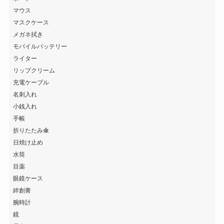
マウス
マスクケース
メガネ拭き
モバイルバッテリー
ライター
リップクリーム
充電ケーブル
名刺入れ
小銭入れ
手帳
折りたたみ傘
日焼け止め
水筒
目薬
眼鏡ケース
絆創膏
腕時計
鏡